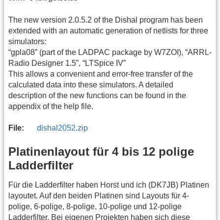
The new version 2.0.5.2 of the Dishal program has been
extended with an automatic generation of netlists for three
simulators:
“gpla08” (part of the LADPAC package by W7ZOI), “ARRL-
Radio Designer 1.5”, “LTSpice IV”
This allows a convenient and error-free transfer of the
calculated data into these simulators. A detailed
description of the new functions can be found in the
appendix of the help file.
File:
dishal2052.zip
Platinenlayout für 4 bis 12 polige
Ladderfilter
Für die Ladderfilter haben Horst und ich (DK7JB) Platinen
layoutet. Auf den beiden Platinen sind Layouts für 4-
polige, 6-polige, 8-polige, 10-polige und 12-polige
Ladderfilter. Bei eigenen Projekten haben sich diese