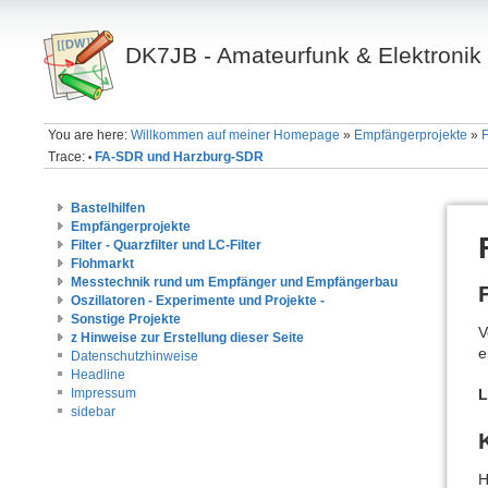
DK7JB - Amateurfunk & Elektronik
You are here:
Willkommen auf meiner Homepage
»
Empfängerprojekte
»
Trace:
FA-SDR und Harzburg-SDR
•
Bastelhilfen
Empfängerprojekte
Filter - Quarzfilter und LC-Filter
Flohmarkt
Messtechnik rund um Empfänger und Empfängerbau
Oszillatoren - Experimente und Projekte -
Sonstige Projekte
V
z Hinweise zur Erstellung dieser Seite
e
Datenschutzhinweise
Headline
Impressum
L
sidebar
H