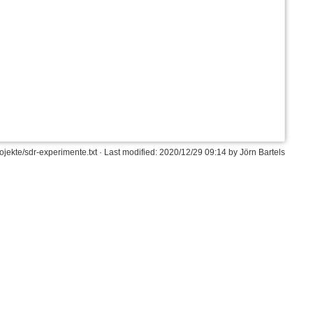
jekte/sdr-experimente.txt
· Last modified:
2020/12/29 09:14
by
Jörn Bartels