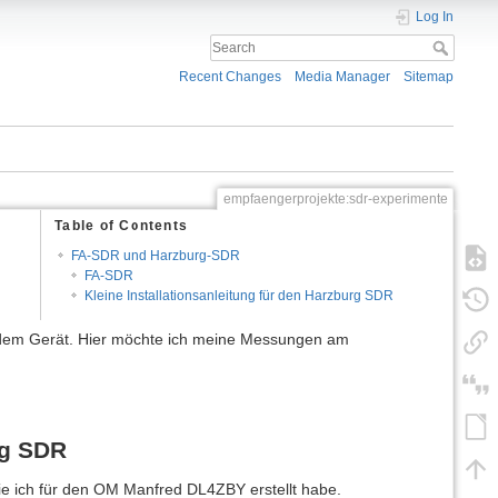
Log In
Recent Changes
Media Manager
Sitemap
empfaengerprojekte:sdr-experimente
Table of Contents
FA-SDR und Harzburg-SDR
FA-SDR
Kleine Installationsanleitung für den Harzburg SDR
t dem Gerät. Hier möchte ich meine Messungen am
rg SDR
 die ich für den OM Manfred DL4ZBY erstellt habe.